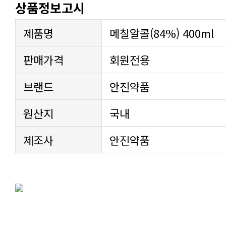
상품정보고시
제품명
메칠알콜(84%) 400ml
판매가격
회원전용
브랜드
안진약품
원산지
국내
제조사
안진약품