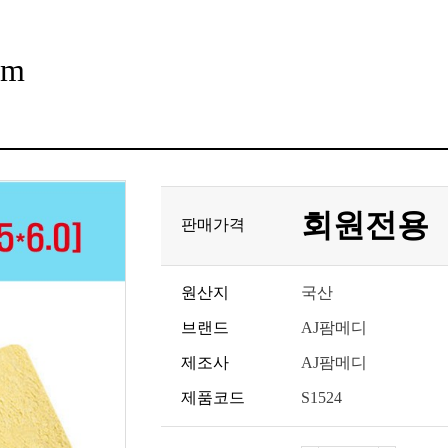
cm
회원전용
판매가격
원산지
국산
브랜드
AJ팜메디
제조사
AJ팜메디
제품코드
S1524