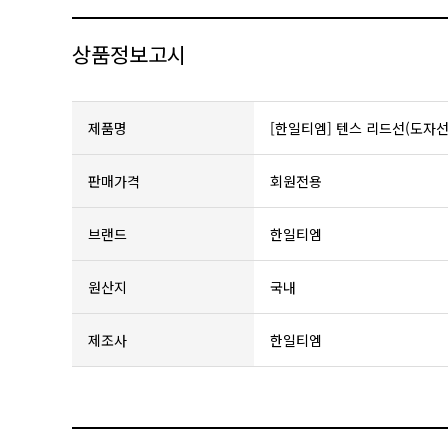
상품정보고시
제품명
[한일티엠] 텐스 리드선(도자선
판매가격
회원전용
브랜드
한일티엠
원산지
국내
제조사
한일티엠