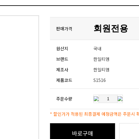
회원전용
판매가격
원산지
국내
브랜드
한일티엠
제조사
한일티엠
제품코드
S1516
주문수량
* 할인가가 적용된 최종결제 예정금액은 주문시 
바로구매