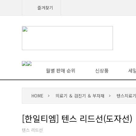
즐겨찾기
월별 판매 순위
신상품
세
HOME
의료기 ＆ 검진기 ＆ 부자재
텐스치료기 
[한일티엠] 텐스 리드선(도자선)
텐스 리드선