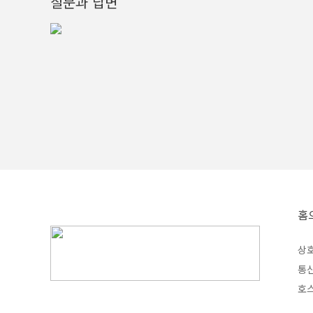
질문과 답변
홈
상호
통신
호스