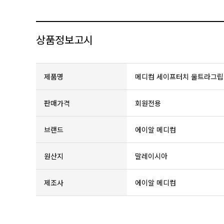
상품정보고시
제품명
메디컴 세이프터치 울트라그립 라
판매가격
회원전용
브랜드
에이알 메디컴
원산지
말레이시아
제조사
에이알 메디컴