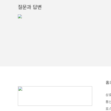
질문과 답변
홈
상호
통신
호스