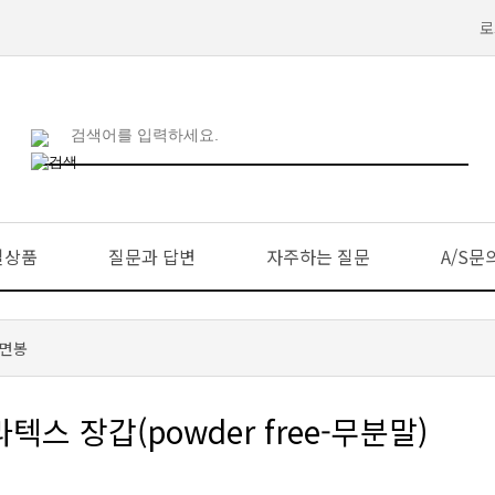
로
일상품
질문과 답변
자주하는 질문
A/S문
 면봉
 장갑(powder free-무분말)