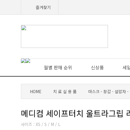
즐겨찾기
월별 판매 순위
신상품
세
HOME
치 료 실 용 품
마스크 - 장갑 - 설압자 -
메디컴 세이프터치 울트라그립 라텍스
사이즈 : XS / S / M / L