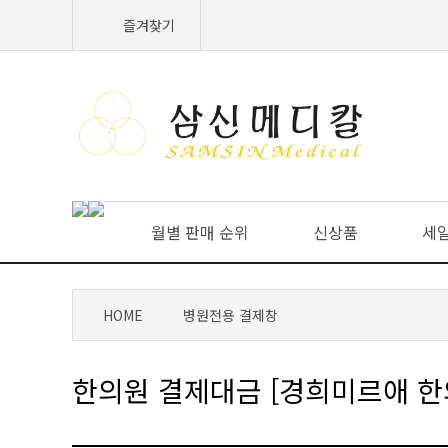
즐겨찾기
월별 판매 순위
신상품
세
HOME
병원전용 결제창
한의원 결제대금 [경희미르애 한