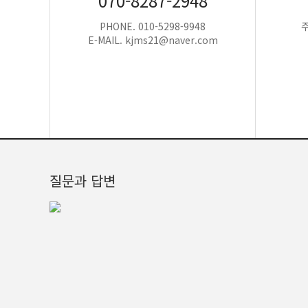
070-8287-2948
PHONE. 010-5298-9948
E-MAIL. kjms21@naver.com
질문과 답변