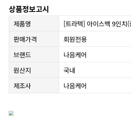
상품정보고시
제품명
[트라텍] 아이스백 9인치(
판매가격
회원전용
브랜드
나음케어
원산지
국내
제조사
나음케어